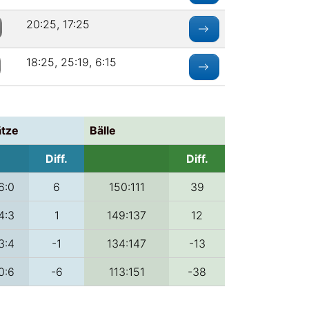
20:25, 17:25
18:25, 25:19, 6:15
ätze
Bälle
Diff.
Diff.
6:0
6
150:111
39
4:3
1
149:137
12
3:4
-1
134:147
-13
0:6
-6
113:151
-38