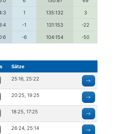
6:0
6
150:81
69
4:3
1
135:132
3
3:4
-1
131:153
-22
0:6
-6
104:154
-50
s
Sätze
25:16, 25:22
20:25, 19:25
18:25, 17:25
26:24, 25:14