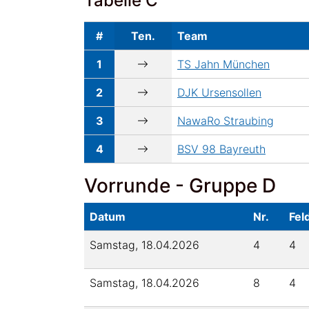
Tabelle C
#
Ten.
Team
1
TS Jahn München
2
DJK Ursensollen
3
NawaRo Straubing
4
BSV 98 Bayreuth
Vorrunde - Gruppe D
Datum
Nr.
Fel
Samstag, 18.04.2026
4
4
Samstag, 18.04.2026
8
4