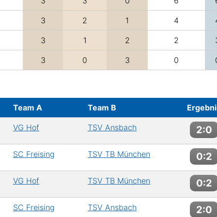
3
3
0
6
3
2
1
4
3
1
2
2
3
0
3
0
Team A
Team B
Ergebni
VG Hof
TSV Ansbach
2:0
SC Freising
TSV TB München
0:2
VG Hof
TSV TB München
0:2
SC Freising
TSV Ansbach
2:0