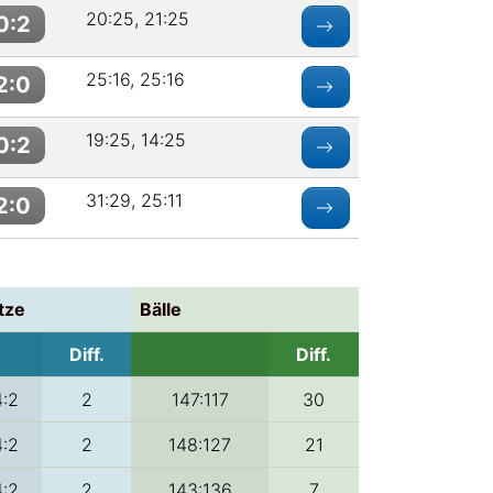
20:25, 21:25
0:2
25:16, 25:16
2:0
19:25, 14:25
0:2
31:29, 25:11
2:0
tze
Bälle
Diff.
Diff.
4:2
2
147:117
30
4:2
2
148:127
21
4:2
2
143:136
7