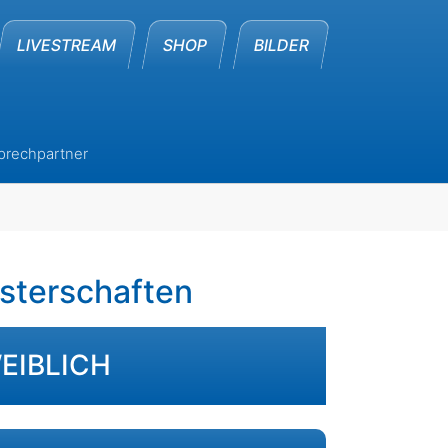
LIVESTREAM
SHOP
BILDER
prechpartner
nu for "Auswahl"
isterschaften
EIBLICH