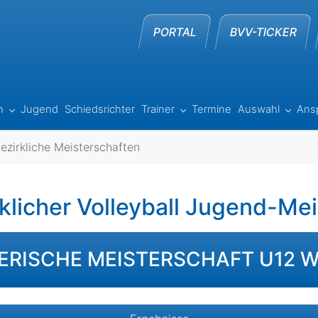
PORTAL
BVV-TICKER
h
Jugend
Schiedsrichter
Trainer
Termine
Auswahl
Ans
"Ergebnisse"
Submenu for "Beach"
Submenu for "Trainer"
Subme
ezirkliche Meisterschaften
klicher Volleyball Jugend-Me
ERISCHE MEISTERSCHAFT U12 W