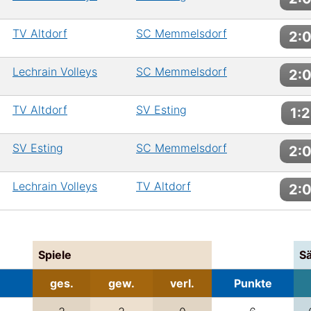
TV Altdorf
SC Memmelsdorf
2:
Lechrain Volleys
SC Memmelsdorf
2:
TV Altdorf
SV Esting
1:2
SV Esting
SC Memmelsdorf
2:
Lechrain Volleys
TV Altdorf
2:
Spiele
S
ges.
gew.
verl.
Punkte