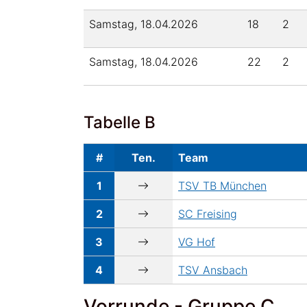
Samstag, 18.04.2026
18
2
Samstag, 18.04.2026
22
2
Tabelle B
#
Ten.
Team
1
TSV TB München
2
SC Freising
3
VG Hof
4
TSV Ansbach
Vorrunde - Gruppe C