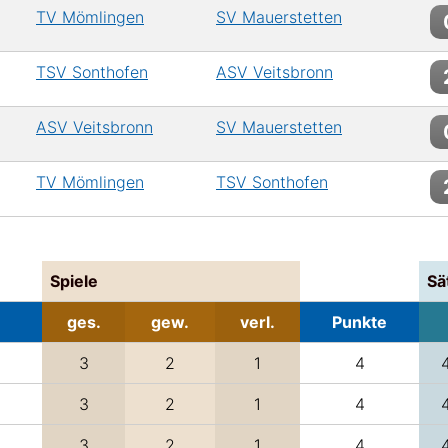
TV Mömlingen
SV Mauerstetten
TSV Sonthofen
ASV Veitsbronn
ASV Veitsbronn
SV Mauerstetten
TV Mömlingen
TSV Sonthofen
Spiele
Sä
ges.
gew.
verl.
Punkte
3
2
1
4
3
2
1
4
3
2
1
4