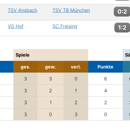
TSV Ansbach
TSV TB München
0:2
VG Hof
SC Freising
1:2
Spiele
S
ges.
gew.
verl.
Punkte
3
3
0
6
3
2
1
4
3
1
2
2
3
0
3
0