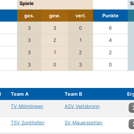
Spiele
S
ges.
gew.
verl.
Punkte
3
3
0
6
3
2
1
4
3
1
2
2
3
0
3
0
d
Team A
Team B
Er
TV Mömlingen
ASV Veitsbronn
TSV Sonthofen
SV Mauerstetten